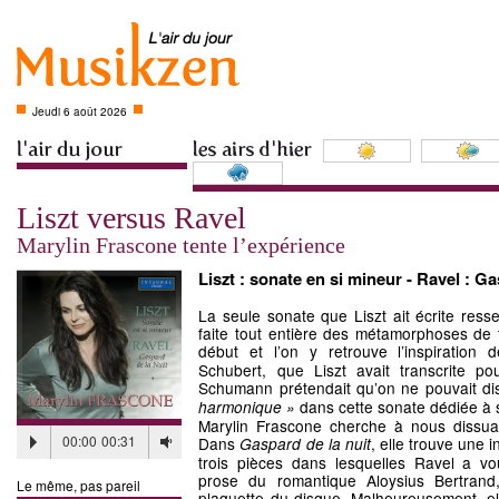
Jeudi 6 août 2026
Liszt versus Ravel
Marylin Frascone tente l’expérience
Liszt : sonate en si mineur - Ravel : Ga
La seule sonate que Liszt ait écrite resse
faite tout entière des métamorphoses de
début et l’on y retrouve l’inspiration
Schubert, que Liszt avait transcrite po
Schumann prétendait qu’on ne pouvait d
dans cette sonate dédiée à s
harmonique »
Marylin Frascone cherche à nous dissuad
00:00
00:31
Dans
, elle trouve une 
Gaspard de la nuit
trois pièces dans lesquelles Ravel a vo
prose du romantique Aloysius Bertrand,
Le même, pas pareil
plaquette du disque. Malheureusement, ell