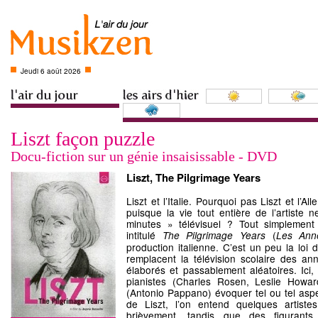
Jeudi 6 août 2026
Liszt façon puzzle
Docu-fiction sur un génie insaisissable - DVD
Liszt, The Pilgrimage Years
Liszt et l’Italie. Pourquoi pas Liszt et l’A
puisque la vie tout entière de l’artiste 
minutes » télévisuel ? Tout simplemen
intitulé
(
The Pilgrimage Years
Les Ann
production italienne. C’est un peu la loi
remplacent la télévision scolaire des an
élaborés et passablement aléatoires. Ici, 
pianistes (Charles Rosen, Leslie Howar
(Antonio Pappano) évoquer tel ou tel aspec
de Liszt, l’on entend quelques artistes
brièvement, tandis que des figurant