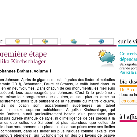
première étape
Concert
dépenda
lika Kirchschlager
Satyagraha 
grande port
Johannes Brahms, volume 1
Par ici la 
ham Johnson. Après de gigantesques intégrales des lieder et mélodies
arante CD !), Schumann, Fauré et Strauss, le voilà lancé dans un
ien en neuf volumes. Dans chacun de ces monuments, les meilleurs
De A co
ccèdent, tous accompagnés par Johnson. C’est là le problème :
deux ou tr
ent mieux leur programme que d’autres, ou sont plus en forme au
gistrement, mais tous pâtissent de la neutralité du maître d’œuvre,
ités de coach sont apparemment supérieures au talent
r. La mezzo soprano autrichienne Angelika Kirchschlager, qui
le Brahms, aurait particulièrement besoin d’un partenaire plus
st pas qu’elle manque de style, ni d’intelligence de ces pièces à la
entes que celles de Schubert et plus attendues que celles de
e doux ronronnement du piano la laisse aux prises avec ses limites
 compensent, dans les lieder les plus lyriques comme l’exalté
Von
amours éternelles), qui fut longtemps un des bis favoris de Jessye