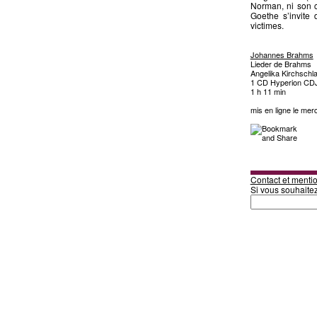
Norman, ni son c
Goethe s’invite
victimes.
Johannes Brahms
Lieder de Brahms
Angelika Kirchsch
1 CD Hyperion CD
1 h 11 min
mis en ligne le mer
Contact et mentio
Si vous souhaite