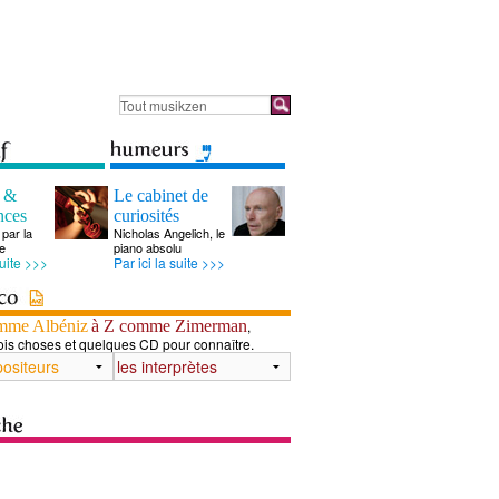
s &
Le cabinet de
nces
curiosités
par la
Nicholas Angelich, le
e
piano absolu
suite >>>
Par ici la suite >>>
mme Albéniz
à Z comme Zimerman
,
ois choses et quelques CD pour connaître.