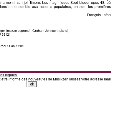
harme ni son joli timbre. Les magnifiques Sept Lieder opus 48, où
 dans un ensemble aux accents populaires, en sont les premières
François Lafon
lager (mezzo soprano), Graham Johnson (piano)
J 33121
credi 11 août 2010
ns légales.
z être informé des nouveautés de Musikzen laissez votre adresse mail