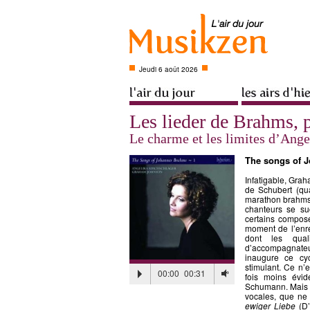
Jeudi 6 août 2026
Les lieder de Brahms, 
Le charme et les limites d’Ange
The songs of 
Infatigable, Gra
de Schubert (qu
marathon brahms
chanteurs se su
certains compos
moment de l’enre
dont les qual
d’accompagnateu
inaugure ce cyc
stimulant. Ce n’e
00:00
00:31
fois moins évid
Schumann. Mais l
vocales, que ne
ewiger Liebe
(D’