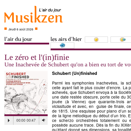
Jeudi 6 août 2026
Le zéro et l'(in)finie
Une Inachevée de Schubert qu'on a bien eu tort de vo
Schubert (Un)finished
Parmi les symphonies inachevées, la sc
celle ayant fait le plus couler d’encre. L
achevés, que Schubert envoya à la Société
une date restée obscure, porte celle du 3
jouée (à Vienne) que quarante-trois an
vicissitude et avec, en guise de finale, c
de 1815. Une esquisse pour piano d’un sc
de la ligne mélodique du début d’un trio. 
ce scherzo orchestrées totalement ou e
00:00
00:47
possède aucune trace. Dès la fin du XIXèm
qu’étant donné ses dimensions, sa tonalité