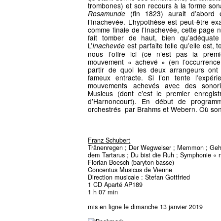
trombones) et son recours à la forme sona
(fin 1823) aurait d’abord
Rosamunde
l’Inachevée. L’hypothèse est peut-être ex
comme finale de l’Inachevée, cette page ne
fait tomber de haut, bien qu’adéqua
L’
est parfaite telle qu’elle est, 
Inachevée
nous l’offre ici (ce n’est pas la prem
mouvement « achevé » (en l’occurrence
partir de quoi les deux arrangeurs ont 
fameux entracte. Si l’on tente l’expér
mouvements achevés avec des sonori
Musicus (dont c’est le premier enregis
d’Harnoncourt). En début de programm
orchestrés par Brahms et Webern. Où sont
Franz Schubert
Tränenregen ; Der Wegweiser ; Memmon ; Gehei
dem Tartarus ; Du bist die Ruh ; Symphonie « 
Florian Boesch (baryton basse)
Concentus Musicus de Vienne
Direction musicale : Stefan Gottfried
1 CD Aparté AP189
1 h 07 min
mis en ligne le dimanche 13 janvier 2019