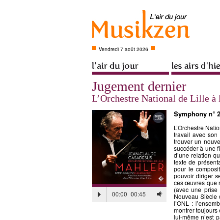
Vendredi 7 août 2026
Jugement dernier
L’Orchestre National de Lille à
Symphony n° 2
L’Orchestre Natio
travail avec so
trouver un nouvea
succéder à une f
d’une relation q
texte de présent
pour le composit
pouvoir diriger s
ces œuvres que ré
(avec une prise 
00:00
00:45
Nouveau Siècle d
l’ONL : l’ensemb
montrer toujours
lui-même n’est pa