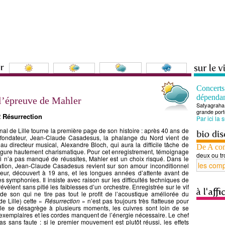
Concert
dépenda
 l’épreuve de Mahler
Satyagraha 
grande port
 Résurrection
Par ici la 
nal de Lille tourne la première page de son histoire : après 40 ans de
n fondateur, Jean-Claude Casadesus, la phalange du Nord vient de
u directeur musical, Alexandre Bloch, qui aura la difficile tâche de
De A co
igure hautement charismatique. Pour cet enregistrement, témoignage
deux ou tr
ui n’a pas manqué de réussites, Mahler est un choix risqué. Dans le
ation, Jean-Claude Casadesus revient sur son amour inconditionnel
eur, découvert à 19 ans, et les longues années d’attente avant de
es symphonies. Il insiste avec raison sur les difficultés techniques de
vèlent sans pitié les faiblesses d’un orchestre. Enregistrée sur le vif
de son qui ne tire pas tout le profit de l’acoustique améliorée du
e Lille) cette «
Résurrection
» n’est pas toujours très flatteuse pour
le se désagrège à plusieurs moments, les cuivres sont loin de se
 exemplaires et les cordes manquent de l’énergie nécessaire. Le chef
s sans faute : si le premier mouvement est plutôt réussi, les effets