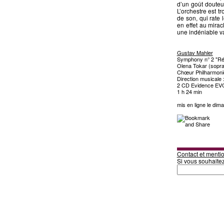
d’un goût douteu
L’orchestre est tr
de son, qui rate 
en effet au mirac
une indéniable v
Gustav Mahler
Symphony n° 2 "Ré
Olena Tokar (sopr
Chœur Philharmoniq
Direction musicale
2 CD Evidence E
1 h 24 min
mis en ligne le di
Contact et mentio
Si vous souhaite