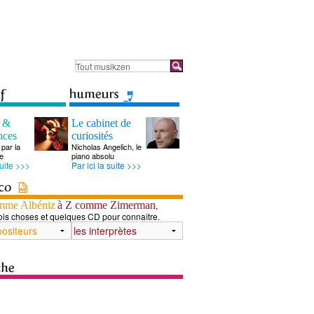
s &
Le cabinet de
nces
curiosités
par la
Nicholas Angelich, le
e
piano absolu
suite >>>
Par ici la suite >>>
mme Albéniz
à Z comme Zimerman
,
ois choses et quelques CD pour connaître.