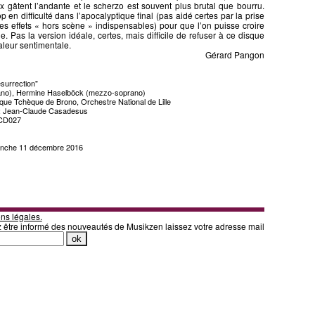
x gâtent l’andante et le scherzo est souvent plus brutal que bourru.
op en difficulté dans l’apocalyptique final (pas aidé certes par la prise
les effets « hors scène » indispensables) pour que l’on puisse croire
le. Pas la version idéale, certes, mais difficile de refuser à ce disque
aleur sentimentale.
Gérard Pangon
surrection"
ano), Hermine Haselböck (mezzo-soprano)
ue Tchèque de Brono, Orchestre National de Lille
 : Jean-Claude Casadesus
VCD027
manche 11 décembre 2016
ns légales.
z être informé des nouveautés de Musikzen laissez votre adresse mail