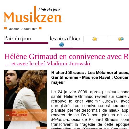
Vendredi 7 août 2026
Hélène Grimaud en connivence avec 
… et avec le chef Vladimir Jurowski
Richard Strauss : Les Métamorphoses
Gentilhomme - Maurice Ravel : Concer
majeur
Le 24 janvier 2009, après plusieurs con
santé, Hélène Grimaud revient sur scène à
retrouve le chef Vladimir Jurowski ave
enregistré. Leur connivence est heureuse,
pianiste permet désormais de mieux appr
œuvres de ce DVD sont pleines de con
de Richard Strauss, comp
Métamorphoses
transcrivent la tragédie de cette époq
résignation que l'Orchestre de Chambre 