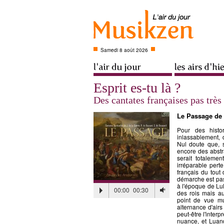
Samedi 8 août 2026
Esprit es-tu là ?
Des cantates françaises pas très
Le Passage de
Pour des histo
inlassablement,
Nul doute que, 
encore des abstra
serait totalemen
irréparable pert
français du tout 
démarche est pas
à l'époque de Lul
00:00
00:30
des rois mais a
point de vue mus
alternance d'airs
peut-être l'interp
nuance, et Luand