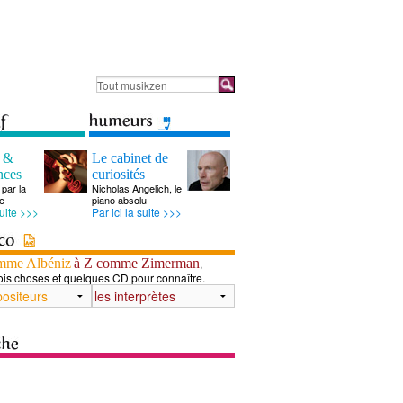
s &
Le cabinet de
nces
curiosités
par la
Nicholas Angelich, le
e
piano absolu
suite >>>
Par ici la suite >>>
mme Albéniz
à Z comme Zimerman
,
ois choses et quelques CD pour connaître.