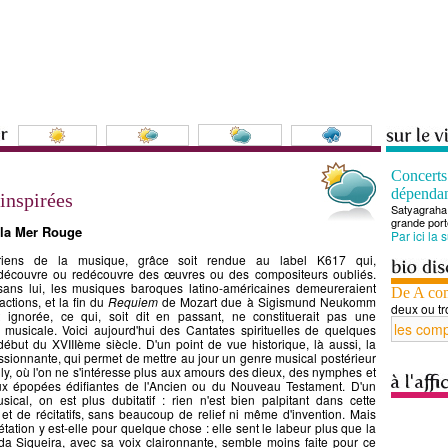
Concert
dépenda
 inspirées
Satyagraha 
grande port
 la Mer Rouge
Par ici la 
riens de la musique, grâce soit rendue au label K617 qui,
 découvre ou redécouvre des œuvres ou des compositeurs oubliés.
sans lui, les musiques baroques latino-américaines demeureraient
De A co
ctions, et la fin du
Requiem
de Mozart due à Sigismund Neukomm
deux ou tr
t ignorée, ce qui, soit dit en passant, ne constituerait pas une
e musicale. Voici aujourd'hui des Cantates spirituelles de quelques
début du XVIIIème siècle. D'un point de vue historique, là aussi, la
sionnante, qui permet de mettre au jour un genre musical postérieur
ly, où l'on ne s'intéresse plus aux amours des dieux, des nymphes et
ux épopées édifiantes de l'Ancien ou du Nouveau Testament. D'un
ical, on est plus dubitatif : rien n'est bien palpitant dans cette
 et de récitatifs, sans beaucoup de relief ni même d'invention. Mais
rétation y est-elle pour quelque chose : elle sent le labeur plus que la
a Siqueira, avec sa voix claironnante, semble moins faite pour ce