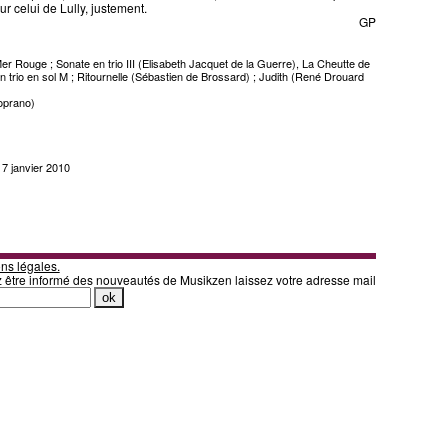
r celui de Lully, justement.
GP
r Rouge ; Sonate en trio III (Elisabeth Jacquet de la Guerre), La Cheutte de
 trio en sol M ; Ritournelle (Sébastien de Brossard) ; Judith (René Drouard
oprano)
i 7 janvier 2010
ns légales.
z être informé des nouveautés de Musikzen laissez votre adresse mail