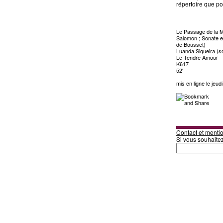
répertoire que pou
Le Passage de la Me
Salomon ; Sonate en
de Bousset)
Luanda Siqueira (s
Le Tendre Amour
K617
52'
mis en ligne le jeud
Contact et mentio
Si vous souhaite