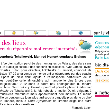
 des lieux
Concert
dépenda
iers du répertoire mollement interprétés
Satyagraha 
grande port
 conducts Tchaikovski, Manfred Honcek conducts Brahms
Par ici la 
 à Verbier, station perchée des montagnes du Valais, des stars sans
t un public jet-set pour des concerts chics et cool. Avec James Levine
Charles Dutoit pour directeur, l’Orchestre du festival, composé de
De A co
tistes (17-29 ans) venus du monde entier et préparés par des coachs
deux ou tr
 Opera de New York, ajoute à l’atmosphère particulière de la
C’est peut-être cette atmosphère qui manque le plus à ces deux
 en juillet-août 2012 dans le cadre peu photogénique du théâtre
bins. Ceux qui « y étaient » pourront prendre plaisir à retrouver
honie
de Tchaikovski à la fois robuste et molle, Dutoit dirigeant à
 musiciens talentueux mais apparemment peu motivés. Le même
ille un peu, quinze jours plus tard sous la baguette plus alerte du chef
red Honeck, mais la
4ème Symphonie
de Brahms exige une autre
tre science des transitions.
François Lafon