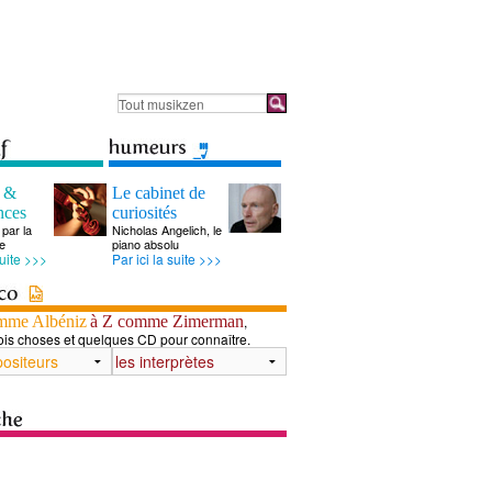
s &
Le cabinet de
nces
curiosités
par la
Nicholas Angelich, le
e
piano absolu
suite >>>
Par ici la suite >>>
mme Albéniz
à Z comme Zimerman
,
ois choses et quelques CD pour connaître.