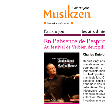
Samedi 8 août 2026
En l’absence de l’esprit
Au festival de Verbier, deux pil
Charles Dutoit
Depuis vingt ans
cravate retrouven
pour parrain et 
jeunes instrumen
du Metropolitan
manifestation. 
concerts filmés
éphémère des Com
cette
5ème Symp
l’économie des
orchestre se réve
autrichien Manf
invention, une au