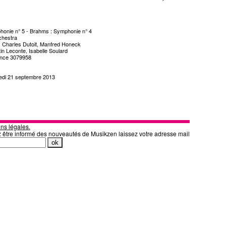
honie n° 5 - Brahms : Symphonie n° 4
chestra
 : Charles Dutoit, Manfred Honeck
tin Leconte, Isabelle Soulard
ence 3079958
medi 21 septembre 2013
ns légales.
z être informé des nouveautés de Musikzen laissez votre adresse mail