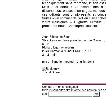
techniquement sans reproche, le son est b
Mais quel ennui ! Ornementations d’u
dissonances, basses bien sages, manque d
ces défauts sont omniprésents et con
Suites – un sommet de l’art du clavier che
vieux classiques – Huguette Dreyfus,
proche de nous, Christophe Rousset.
Jean-Sébastien Bach
Six suites avec leurs préludes pour le Clavecin
à 811
Richard Egarr (clavecin)
2 CD Harmonia Mundi HMU 907 591
2 h 21 min
mis en ligne le mercredi 17 juillet 2013
Contact et mentions légales.
Si vous souhaitez être informé des nouveautés d
mail