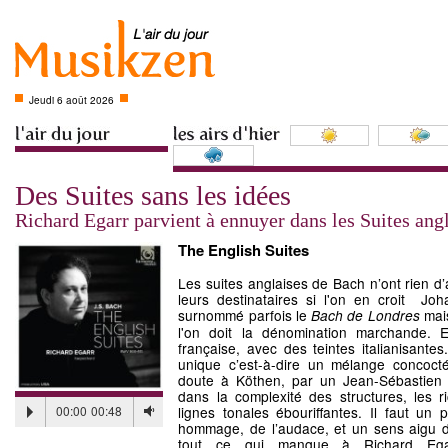
Jeudi 6 août 2026
Des Suites sans les idées
Richard Egarr parvient à ennuyer dans les Suites ang
The English Suites
Les suites anglaises de Bach n’ont rien d’a
leurs destinataires si l'on en croit Jo
surnommé parfois le
mais
Bach de Londres
l'on doit la dénomination marchande. E
française, avec des teintes italianisantes
unique c’est-à-dire un mélange concoct
doute à Köthen, par un Jean-Sébastien B
dans la complexité des structures, les 
00:00
00:48
lignes tonales ébouriffantes. Il faut un 
hommage, de l’audace, et un sens aigu d
tout ce qui manque à Richard Egarr