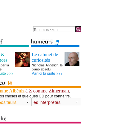
s &
Le cabinet de
nces
curiosités
par la
Nicholas Angelich, le
e
piano absolu
suite >>>
Par ici la suite >>>
mme Albéniz
à Z comme Zimerman
,
ois choses et quelques CD pour connaître.