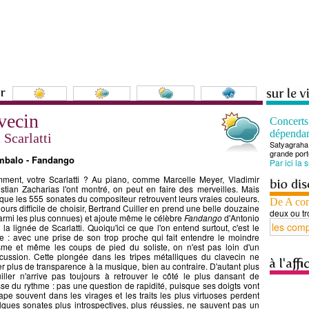
avecin
Concert
dépenda
 Scarlatti
Satyagraha 
grande port
mbalo - Fandango
Par ici la 
ment, votre Scarlatti ? Au piano, comme Marcelle Meyer, Vladimir
stian Zacharias l'ont montré, on peut en faire des merveilles. Mais
 que les 555 sonates du compositeur retrouvent leurs vraies couleurs.
De A co
ours difficile de choisir, Bertrand Cuiller en prend une belle douzaine
deux ou tr
armi les plus connues) et ajoute même le célèbre
Fandango
d'Antonio
la lignée de Scarlatti. Quoiqu'ici ce que l'on entend surtout, c'est le
e : avec une prise de son trop proche qui fait entendre le moindre
sme et même les coups de pied du soliste, on n'est pas loin d'un
cussion. Cette plongée dans les tripes métalliques du clavecin ne
er plus de transparence à la musique, bien au contraire. D'autant plus
ller n'arrive pas toujours à retrouver le côté le plus dansant de
vresse du rythme : pas une question de rapidité, puisque ses doigts vont
ape souvent dans les virages et les traits les plus virtuoses perdent
elques sonates plus introspectives, plus réussies, ne sauvent pas un