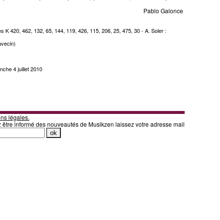
Pablo Galonce
es K 420, 462, 132, 65, 144, 119, 426, 115, 206, 25, 475, 30 - A. Soler :
avecin)
nche 4 juillet 2010
ns légales.
z être informé des nouveautés de Musikzen laissez votre adresse mail