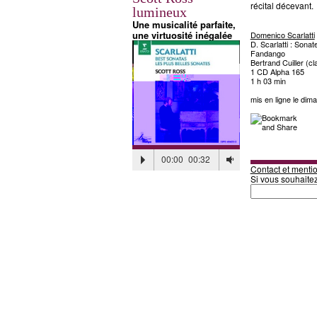
récital décevant.
lumineux
Une musicalité parfaite,
une virtuosité inégalée
Domenico Scarlatti
D. Scarlatti : Sonat
Fandango
Bertrand Cuiller (cl
1 CD Alpha 165
1 h 03 min
mis en ligne le dima
00:00
00:32
Contact et mentio
Si vous souhaite