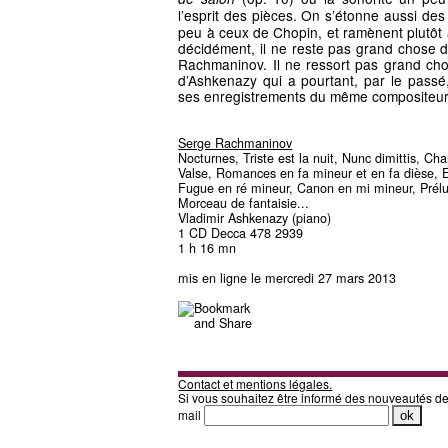
l’esprit des pièces. On s’étonne aussi de
peu à ceux de Chopin, et ramènent plutôt à
décidément, il ne reste pas grand chose d’
Rachmaninov. Il ne ressort pas grand cho
d’Ashkenazy qui a pourtant, par le passé
ses enregistrements du même compositeur
Serge Rachmaninov
Nocturnes, Triste est la nuit, Nunc dimittis, C
Valse, Romances en fa mineur et en fa dièse, E
Fugue en ré mineur, Canon en mi mineur, Prélu
Morceau de fantaisie...
Vladimir Ashkenazy (piano)
1 CD Decca 478 2939
1 h 16 mn
mis en ligne le mercredi 27 mars 2013
Contact et mentions légales.
Si vous souhaitez être informé des nouveautés d
mail