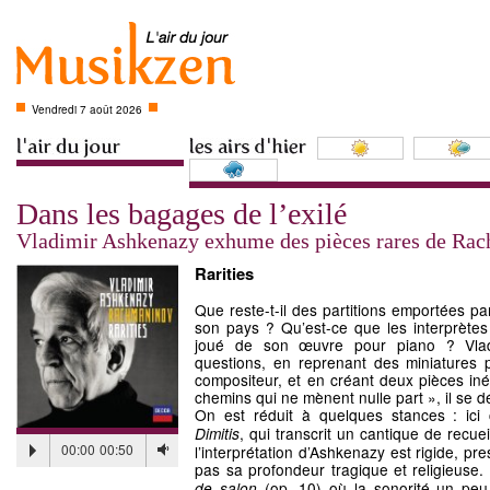
Vendredi 7 août 2026
Dans les bagages de l’exilé
Vladimir Ashkenazy exhume des pièces rares de Ra
Rarities
Que reste-t-il des partitions emportées p
son pays ? Qu’est-ce que les interprètes
joué de son œuvre pour piano ? Vlad
questions, en reprenant des miniatures 
compositeur, et en créant deux pièces iné
chemins qui ne mènent nulle part », il se 
On est réduit à quelques stances : ici
, qui transcrit un cantique de recuei
Dimitis
00:00
00:50
l’interprétation d’Ashkenazy est rigide, pr
pas sa profondeur tragique et religieuse.
(op. 10) où la sonorité un peu
de salon