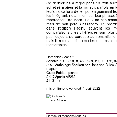
Ce dernier les a regroupées en trois sui
sol et ré majeur et fa mineur, parfois en
leurs indications de tempo, en gommant leu
les intégrant, notamment par leur phrasé, à
rapprochant de Bach. Deux de ces sona
mais de son père Alessandro. Le premie
dans l’édition Fadini, souvent les
comparaisons : les différences sont plus
pas toujours du baroque au romantisme. L
mais il existe au piano moderne, dans ce ré
mémorables.
Domenico Scarlatti
Sonates K 13, 523, 8, 450, 259, 29, 96, 173, 3
525 - Anthologie Scarlatti par Hans von Bülow S
majeur
Giulio Biddau (piano)
2 CD Aparté AP283
2 h 31 min
mis en ligne le vendredi 1 avril 2022
Contact et mentions légales.