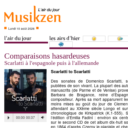
Lundi 10 août 2026
Comparaisons hasardeuses
Scarlatti à l'espagnole puis à l'allemande
Scarlatti to Scarlatti
Des sonates de Domenico Scarlatti, se
publiées de son vivant. La plupart des au
manuscrits (de Parme et de Venise) proven
Barbara de Bragance, reine d’Espagn
compositeur. Après sa mort apparurent les 
moins mises au goût du jour de Clement
attendant au XXème siècle Longo et surt
chronologique de Kirkpatrick (K.1-555). S
l’édition d’Emilia Fadini : environ six ce
00:00
00:37
sur le second CD de cet album dix-huit so
en 1864 d’après Czerny le pianiste et che