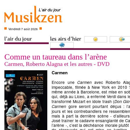
Vendredi 7 août 2026
Comme un taureau dans l’arène
Carmen, Roberto Alagna et les autres - DVD
Carmen
Encore une
avec Roberto Ala
Carmen
impeccable, filmée à New York en 2010 ? 
même année à Barcelone, est mise en scèn
qui, déjà au Liceo, a enfermé Verdi dans les
transformé Mozart en idole trash (
Don Gio
gore seront pourtant déçus : l’
Carmen
jours et les contrebandiers ne ressemblen
mais à part la dernière scène - d’ailleurs
José traîner le cadavre ensanglanté de 
l’arène -, c’est la déchéance morale plutô
de réprouvés qui est mise en lumière. 