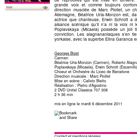
grande voix et comme toujours confon
direction musclée de Marc Piollet, un c
Allemagne, Béatrice Uria-Monzon est, dan
actrice que chanteuse, Erwin Schrott a d
aisance scénique qu’il n’a ni la voix ni l
Poplavskaya (Micaela) possède un joli 
conviction. Les alagnananiaques s’en ti
yorkaise, avec la superbe Elina Garanca 
Georges Bizet
Carmen
Béatrice Uria-Monzon (Carmen), Roberto Alagn
Poplavskaya (Micaela), Erwin Schrott (Escamillo
Choeur et Orchestre du Liceo de Barcelone
Direction musicale : Marc Piollet
Mise en scène : Calixto Bieito
Réalisation : Pietro d'Agostino
2 DVD Unitel Classica 707 308
2 h 36 min
mis en ligne le mardi 6 décembre 2011
Contact et mentions légales.