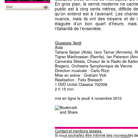
En gros plan, le vernis moderne ne cache
public est à cinq cents mètres, difficile
qu’on entend est à l’avenant. Les chanteu
nuance, mais ils ont des moyens et de l’
élaguée d’un bon quart d’heure, mais
l’italianità de l’ensemble.
Giuseppe Verdi
Aïda
Tatiana Serjan (Aïda), Iano Tamar (Amneris), 
Tigran Martirossian (Ramfis), Ian Paterson (Am
Camerata Silesia, Choeur de la Radio de Karko
Bregenz, Orchestre Symphonique de Vienne
Direction musicale : Carlo Rizzi
Mise en scène : Graham Vick
Réalisation : Felix Breisach
1 DVD Unitel Classica 702308
2 h 15 min
mis en ligne le jeudi 4 novembre 2010
Contact et mentions légales.
Si vous souhaitez être informé des nouveautés d