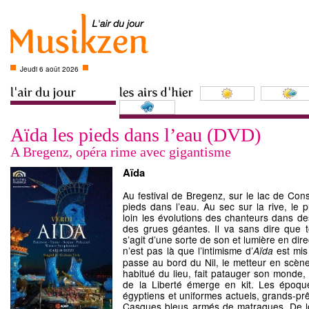
Jeudi 6 août 2026
Aïda les pieds dans l’eau (DVD)
A Bregenz, opéra rime avec gigantisme
Aïda
Au festival de Bregenz, sur le lac de Cons
pieds dans l’eau. Au sec sur la rive, le p
loin les évolutions des chanteurs dans 
des grues géantes. Il va sans dire que to
s’agit d’une sorte de son et lumière en dire
n’est pas là que l’intimisme d’
est mis
Aïda
passe au bord du Nil, le metteur en scèn
habitué du lieu, fait patauger son monde,
de la Liberté émerge en kit. Les époqu
égyptiens et uniformes actuels, grands-pr
Casques bleus armés de matraques. De loin