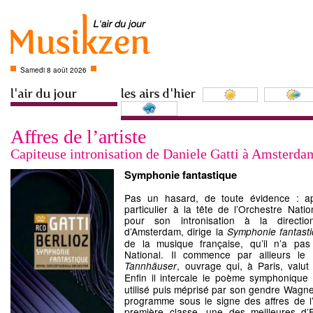
Samedi 8 août 2026
Affres de l’artiste
Capiteuse intronisation de Daniele Gatti à Amsterda
Symphonie fantastique
Pas un hasard, de toute évidence : ap
particulier à la tête de l’Orchestre Nati
pour son intronisation à la directi
d’Amsterdam, dirige la
Symphonie fantast
de la musique française, qu’il n’a pa
National. Il commence par ailleurs le 
, ouvrage qui, à Paris, valu
Tannhäuser
Enfin il intercale le poème symphonique
utilisé puis méprisé par son gendre Wagner
programme sous le signe des affres de l’
première classe, une des meilleures d