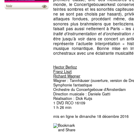
monde, le Concertgebouworkest conserve s
teintes sombres et les sonorités capiteuse
ne se sont pas choisis par hasard), privil
attaques fondues, procédant même, d
sonores plus brahmsiens que berlioziens
faisait pas aussi nettement à Paris – les
traité d’instrumentation et d’orchestratio
être jusqu’à voir dans ce concert un an
représente l’actuelle interprétation « hi
musique romantique. Bonne mise en ima
orchestraux avec une éclairante musicalit
Hector Berlioz
Franz Liszt
Richard Wagner
Wagner : Tannhäuser (ouverture, version de Dres
Symphonie fantastique
Orchestre du Concertgebouw d'Amsterdam
Direction musicale : Daniele Gatti
Réalisation : Dick Kuijs
1 DVD RCO 16109
1 h 26 min
mis en ligne le dimanche 18 décembre 2016