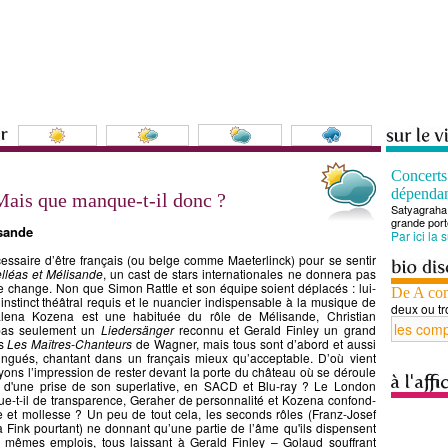
Concert
dépenda
Mais que manque-t-il donc ?
Satyagraha 
grande port
isande
Par ici la 
cessaire d’être français (ou belge comme Maeterlinck) pour se sentir
lléas et Mélisande
, un cast de stars internationales ne donnera pas
le change. Non que Simon Rattle et son équipe soient déplacés : lui-
De A co
nstinct théâtral requis et le nuancier indispensable à la musique de
deux ou tr
lena Kozena est une habituée du rôle de Mélisande, Christian
pas seulement un
Liedersänger
reconnu et Gerald Finley un grand
ns
Les Maîtres-Chanteurs
de Wagner, mais tous sont d’abord et aussi
stingués, chantant dans un français mieux qu’acceptable. D’où vient
yons l’impression de rester devant la porte du château où se déroule
it d'une prise de son superlative, en SACD et Blu-ray ? Le London
t-il de transparence, Geraher de personnalité et Kozena confond-
 et mollesse ? Un peu de tout cela, les seconds rôles (Franz-Josef
a Fink pourtant) ne donnant qu’une partie de l’âme qu'ils dispensent
s mêmes emplois, tous laissant à Gerald Finley – Golaud souffrant