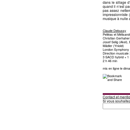
dans le sillage 
quand il n’est pa
pas assez netteme
impressionniste (
musique à nulle a
Claude Debussy
Pelléas et Mélisand
Christian Gerhaher
Josef Selig (Akel),
Mädler (Yniold)
London Symphony 
Direction musicale 
3 SACD hybrid + 1 
2 h 46 min
mis en ligne le di
Contact et mentio
Si vous souhaite