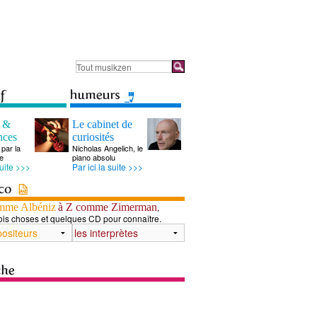
s &
Le cabinet de
nces
curiosités
par la
Nicholas Angelich, le
e
piano absolu
suite >>>
Par ici la suite >>>
mme Albéniz
à Z comme Zimerman
,
ois choses et quelques CD pour connaître.