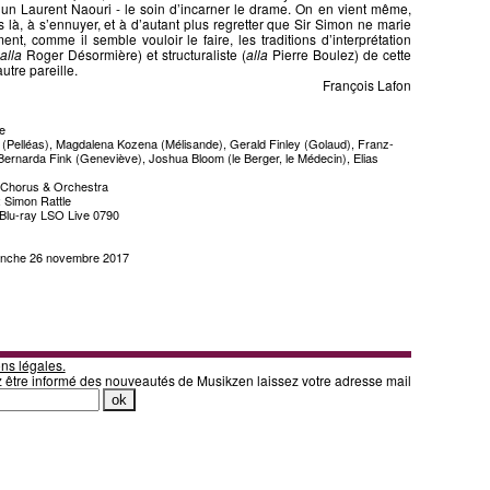
d’un Laurent Naouri - le soin d’incarner le drame. On en vient même,
s là, à s’ennuyer, et à d’autant plus regretter que Sir Simon ne marie
nt, comme il semble vouloir le faire, les traditions d’interprétation
alla
Roger Désormière) et structuraliste (
alla
Pierre Boulez) de cette
utre pareille.
François Lafon
e
 (Pelléas), Magdalena Kozena (Mélisande), Gerald Finley (Golaud), Franz-
 Bernarda Fink (Geneviève), Joshua Bloom (le Berger, le Médecin), Elias
Chorus & Orchestra
: Simon Rattle
Blu-ray LSO Live 0790
manche 26 novembre 2017
ns légales.
z être informé des nouveautés de Musikzen laissez votre adresse mail