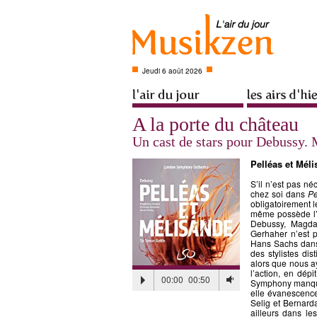
Jeudi 6 août 2026
A la porte du château
Un cast de stars pour Debussy. 
Pelléas et Mél
S’il n’est pas né
chez soi dans
Pe
obligatoirement 
même possède l’i
Debussy, Magda
Gerhaher n’est 
Hans Sachs da
des stylistes di
alors que nous a
l’action, en dép
00:00
00:50
Symphony manque-
elle évanescence
Selig et Bernard
ailleurs dans le