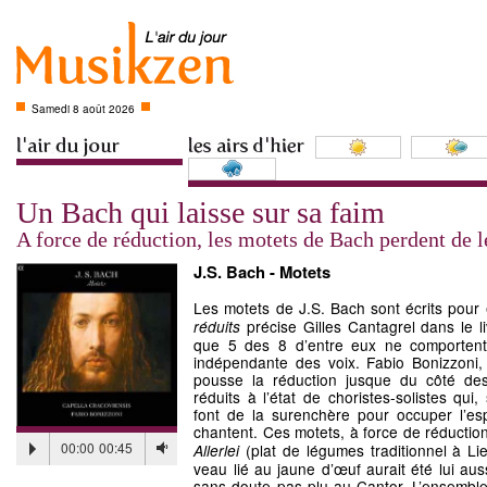
Samedi 8 août 2026
Un Bach qui laisse sur sa faim
A force de réduction, les motets de Bach perdent de 
J.S. Bach - Motets
Les motets de J.S. Bach sont écrits pour e
précise Gilles Cantagrel dans le li
réduits
que 5 des 8 d’entre eux ne comportent 
indépendante des voix. Fabio Bonizzoni,
pousse la réduction jusque du côté de
réduits à l’état de choristes-solistes qu
font de la surenchère pour occuper l’esp
chantent. Ces motets, à force de réducti
00:00
00:45
(plat de légumes traditionnel à Li
Allerlei
veau lié au jaune d’œuf aurait été lui auss
sans doute pas plu au Cantor. L’ensemble 