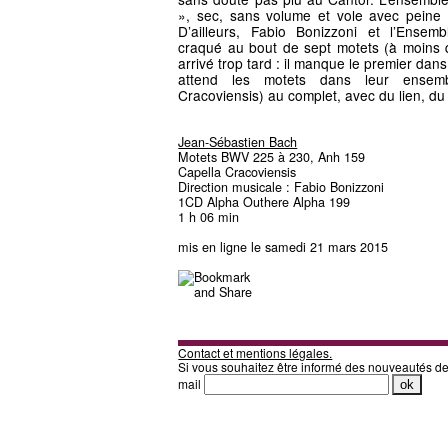
», sec, sans volume et vole avec peine q
D’ailleurs, Fabio Bonizzoni et l’Ensem
craqué au bout de sept motets (à moins q
arrivé trop tard : il manque le premier dan
attend les motets dans leur ensemb
Cracoviensis) au complet, avec du lien, du 
Jean-Sébastien Bach
Motets BWV 225 à 230, Anh 159
Capella Cracoviensis
Direction musicale : Fabio Bonizzoni
1CD Alpha Outhere Alpha 199
1 h 06 min
mis en ligne le samedi 21 mars 2015
Contact et mentions légales.
Si vous souhaitez être informé des nouveautés d
mail