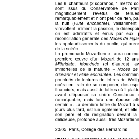
Les 6 chanteurs (2 sopranos, 1 mezzo-sop
sont issus du Conservatoire de Pari
magnifiquement revêtus de tenue
remarquablement et n’ont peur de rien, pa
la nuit (
), vaillammen
Flûte enchantée
virevoltent, miment la passion, le désespoir,
on est admiratifs et émus par eux, 
réconciliation générale des
Noces de Figa
les applaudissements du public, qui auro
de la soirée.
La promenade Mozartienne aura comme
première œuvre d’un Mozart de 12 ans
,
(et d’autres), av
Mithridate
Idoménée
immortelles de la maturité –
Noces de 
et
. Les comment
Giovanni
Flûte enchantée
ponctués de lectures de lettres de Wolf
opéra en train de se composer, des espoi
financiers, mais aussi de lettres où il pla
avant d’épouser sa chère Constance 
remarquable, mais fera une épouse atte
certain ». La dernière lettre de Mozart à
jours plus tard, est lue également, et elle
son père et de résignation devant la
délicieuse, profonde aussi, très Mozarti
20/05, Paris, Collège des Bernardins