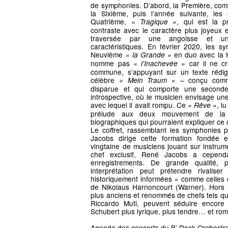
de symphonies. D’abord, la Première, co
la Sixième, puis l’année suivante, le
Quatrième,
, qui est la p
« Tragique »
contraste avec le caractère plus joyeux 
traversée par une angoisse et un
caractéristiques. En février 2020, les s
Neuvième
en duo avec la 
« la Grande »
nomme pas
car il ne cr
« l’Inachevée »
commune, s’appuyant sur un texte rédi
célèbre
– conçu com
« Mein Traum »
disparue et qui comporte une seconde
introspective, où le musicien envisage une
avec lequel il avait rompu. Ce
, l
« Rêve »
prélude aux deux mouvement de la p
biographiques qui pourraient expliquer 
Le coffret, rassemblant les symphonies 
Jacobs dirige cette formation fondée 
vingtaine de musiciens jouant sur instru
chef exclusif, René Jacobs a cepend
enregistrements. De grande qualité, p
interprétation peut prétendre rivalise
historiquement informées » comme celles 
de Nikolaus Harnoncourt (Warner). Hors i
plus anciens et renommés de chefs tels qu
Riccardo Muti, peuvent séduire encore 
Schubert plus lyrique, plus tendre… et ro
Agenda des concerts du B’ Rock Orchest