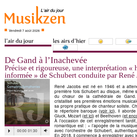
Vendredi 7 août 2026
De Gand à l’Inachevée
Précise et rigoureuse, une interprétation « 
informée » de Schubert conduite par René
René Jacobs est né en 1946 et a atten
première fois Schubert au disque, même si,
du chœur de la cathédrale de Gand. 
cristallisé ses premières émotions musica
sa propre pratique de chanteur soliste. Ch
le répertoire baroque (
voir ici
), il abord
Gluck, Mozart (
et ici
) et Beethoven (
et enco
À l’occasion de cet enregistrement tardif
romantique est : « l’apogée de la musique
avec l’orchestre de Schubert, authentiqu
00:00
01:30
En 2018, il commence à enregistrer avec l