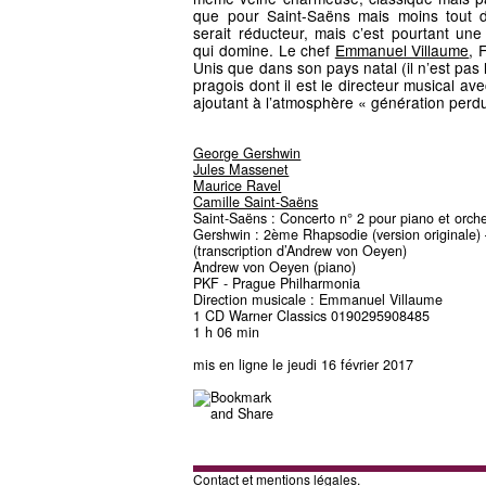
que pour Saint-Saëns mais moins tout
serait réducteur, mais c’est pourtant une 
qui domine. Le chef
Emmanuel Villaume
, 
Unis que dans son pays natal (il n’est pas 
pragois dont il est le directeur musical a
ajoutant à l’atmosphère « génération perd
George Gershwin
Jules Massenet
Maurice Ravel
Camille Saint-Saëns
Saint-Saëns : Concerto n° 2 pour piano et orche
Gershwin : 2ème Rhapsodie (version originale)
(transcription d’Andrew von Oeyen)
Andrew von Oeyen (piano)
PKF - Prague Philharmonia
Direction musicale : Emmanuel Villaume
1 CD Warner Classics 0190295908485
1 h 06 min
mis en ligne le jeudi 16 février 2017
Contact et mentions légales.