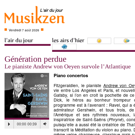
Vendredi 7 août 2026
Génération perdue
Le pianiste Andrew von Oeyen survole l’Atlantique
Piano concertos
Fitzgeraldien, le pianiste
Andrew von Oe
vie entre Los Angeles et Paris, et nouvel
Gatsby, si l’on en croit la pochette de c
Dick, le héros au bonheur trompeur
programme est à l’avenant : Ravel, qui a 
admirateur Gershwin, et tous trois, d
l’Amérique et ses rythmes nouveaux, 
inspiratrice de Saint-Saëns (
), con
Phryné
00:00
00:39
puisqu’elle a aussi été la créatrice de
Thaï
transcrit la Méditation du violon au piano. D
même veine charmeuse, classique mais pa