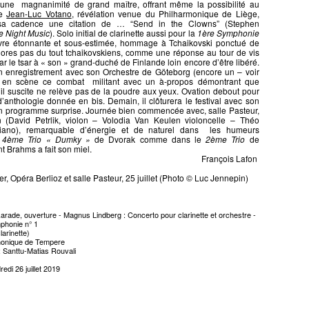
c une magnanimité de grand maître, offrant même la possibilité au
te
Jean-Luc Votano
, révélation venue du Philharmonique de Liège,
 sa cadence une citation de … “Send in the Clowns” (Stephen
le Night Music
). Solo initial de clarinette aussi pour la
1ère Symphonie
uvre étonnante et sous-estimée, hommage à Tchaikovski ponctué de
ores pas du tout tchaikovskiens, comme une réponse au tour de vis
 le tsar à « son » grand-duché de Finlande loin encore d’être libéré.
enregistrement avec son Orchestre de Göteborg (encore un – voir
t en scène ce combat militant avec un à-propos démontrant que
il suscite ne relève pas de la poudre aux yeux. Ovation debout pour
’anthologie donnée en bis. Demain, il clôturera le festival avec son
n programme surprise. Journée bien commencée avec, salle Pasteur,
n (David Petrlik, violon – Volodia Van Keulen violoncelle – Théo
piano), remarquable d’énergie et de naturel dans les humeurs
u
4ème Trio « Dumky »
de Dvorak comme dans le
2ème Trio
de
 Brahms a fait son miel.
François Lafon
r, Opéra Berlioz et salle Pasteur, 25 juillet (Photo © Luc Jennepin)
arade, ouverture - Magnus Lindberg : Concerto pour clarinette et orchestre -
mphonie n° 1
arinette)
monique de Tempere
: Santtu-Matias Rouvali
redi 26 juillet 2019