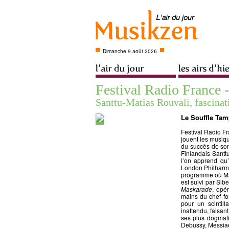
Dimanche 9 août 2026
Festival Radio France -
Santtu-Matias Rouvali, fascinat
Le Souffle Tam
Festival Radio Fr
jouent les musiqu
du succès de so
Finlandais Santt
l’on apprend qu
London Philharmo
programme où Mag
est suivi par Sib
Maskarade
, opé
mains du chef fo
pour un scintill
inattendu, faisant
ses plus dogmati
Debussy, Messiaen