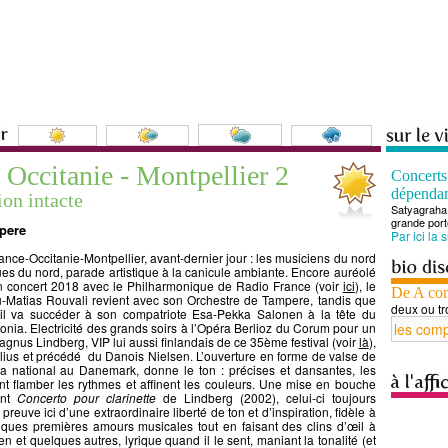
 Occitanie - Montpellier 2
Concert
dépenda
ion intacte
Satyagraha 
grande port
pere
Par ici la 
ance-Occitanie-Montpellier, avant-dernier jour : les musiciens du nord
es du nord, parade artistique à la canicule ambiante. Encore auréolé
n concert 2018 avec le Philharmonique de Radio France (voir
ici
), le
De A co
u-Matias Rouvali revient avec son Orchestre de Tampere, tandis que
deux ou tr
’il va succéder à son compatriote Esa-Pekka Salonen à la tête du
nia. Electricité des grands soirs à l’Opéra Berlioz du Corum pour un
nus Lindberg, VIP lui aussi finlandais de ce 35ème festival (voir
là
),
elius et précédé du Danois Nielsen. L’ouverture en forme de valse de
ra national au Danemark, donne le ton : précises et dansantes, les
nt flamber les rythmes et affinent les couleurs. Une mise en bouche
ant
Concerto pour clarinette
de Lindberg (2002), celui-ci toujours
 preuve ici d’une extraordinaire liberté de ton et d’inspiration, fidèle à
ques premières amours musicales tout en faisant des clins d’œil à
 et quelques autres, lyrique quand il le sent, maniant la tonalité (et