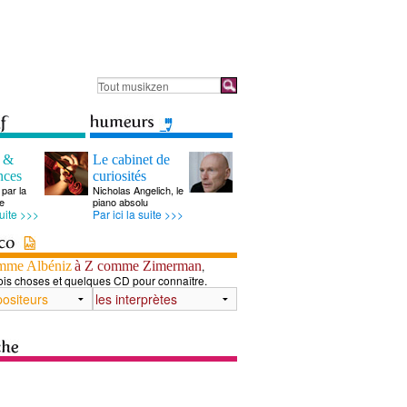
s &
Le cabinet de
nces
curiosités
par la
Nicholas Angelich, le
e
piano absolu
suite >>>
Par ici la suite >>>
mme Albéniz
à Z comme Zimerman
,
ois choses et quelques CD pour connaître.