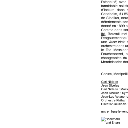
l’atonalité) ave
formidable solis
d’inclure dans
Sondheim,
A Litt
de Sibelius, oe
déferlements son
donné en 1899 par
Comme dans son 
là
), Rouvali me
l’engouement qu’
une
Valse triste
d
orchestre dans u
le Trio Messiae
Fouchenneret, 
changeantes d
Mendelssohn dont
Corum, Montpellie
Carl Nielsen
Jean Sibelius
Carl Nielsen : Mask
Jean Sibelius : Sy
Jean-Luc Votano (cl
Orchestre Philhar
Direction musicale 
mis en ligne le vend