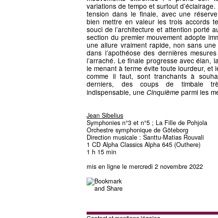
variations de tempo et surtout d’éclairag
tension dans le finale, avec une réserv
bien mettre en valeur les trois accords t
souci de l’architecture et attention porté au
section du premier mouvement adopte imm
une allure vraiment rapide, non sans une u
dans l’apothéose des dernières mesures 
l’arraché. Le finale progresse avec élan, 
le menant à terme évite toute lourdeur, et 
comme il faut, sont tranchants à souha
derniers, des coups de timbale t
indispensable, une
parmi les me
Cinquième
Jean Sibelius
Symphonies n°3 et n°5 ; La Fille de Pohjola
Orchestre symphonique de Göteborg
Direction musicale : Santtu-Matias Rouvali
1 CD Alpha Classics Alpha 645 (Outhere)
1 h 15 min
mis en ligne le mercredi 2 novembre 2022
Contact et mentions légales.