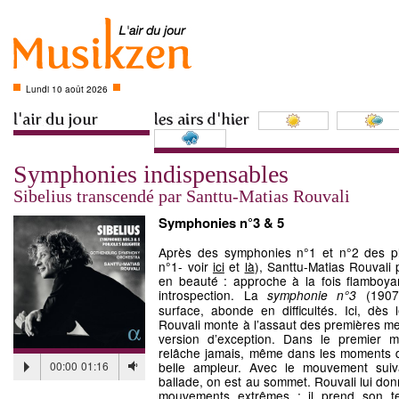
Lundi 10 août 2026
Symphonies indispensables
Sibelius transcendé par Santtu-Matias Rouvali
Symphonies n°3 & 5
Après des symphonies n°1 et n°2 des plu
n°1- voir
ici
et
là
), Santtu-Matias Rouvali 
en beauté : approche à la fois flamboya
introspection. La
(1907)
symphonie n°3
surface, abonde en difficultés. Ici, dès 
Rouvali monte à l’assaut des premières me
version d’exception. Dans le premier 
relâche jamais, même dans les moments d’i
00:00
01:16
belle ampleur. Avec le mouvement sui
ballade, on est au sommet. Rouvali lui do
mouvements extrêmes : il prend son t