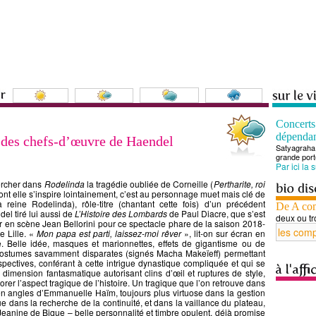
Concert
dépenda
n des chefs-d’œuvre de Haendel
Satyagraha 
grande port
Par ici la 
ercher dans
Rodelinda
la tragédie oubliée de Corneille (
Pertharite, roi
ont elle s’inspire lointainement, c’est au personnage muet mais clé de
la reine Rodelinda), rôle-titre (chantant cette fois) d’un précédent
De A co
el tiré lui aussi de
L’Histoire des Lombards
de Paul Diacre, que s’est
deux ou tr
r en scène Jean Bellorini pour ce spectacle phare de la saison 2018-
e Lille. «
Mon papa est parti, laissez-moi rêver
», lit-on sur écran en
. Belle idée, masques et marionnettes, effets de gigantisme ou de
 costumes savamment disparates (signés Macha Makeïeff) permettant
spectives, conférant à cette intrigue dynastique compliquée et qui se
dimension fantasmatique autorisant clins d’œil et ruptures de style,
orer l’aspect tragique de l’histoire. Un tragique que l’on retrouve dans
 en angles d’Emmanuelle Haïm, toujours plus virtuose dans la gestion
e dans la recherche de la continuité, et dans la vaillance du plateau,
eanine de Bique – belle personnalité et timbre opulent, déjà promise