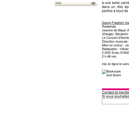
à une belle carri
dans un rôle ép
parfois à bout de
Georg Friedrich Ha
Rodelinda
Jeanine de Bique (
(Eduige), Benjamin 
Le Concert d'Astré
Direction musicale
Mise en scène : Jea
Réalisation : Olivie
2 DVD Erato 0190
2 h 48 min
mis en ligne le sa
Contact et mentio
Si vous souhaite