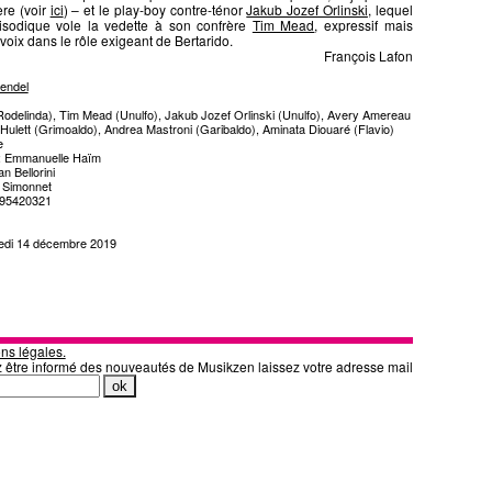
ère (voir
ici
) – et le play-boy contre-ténor
Jakub Jozef Orlinski
, lequel
isodique vole la vedette à son confrère
Tim Mead
, expressif mais
 voix dans le rôle exigeant de Bertarido.
François Lafon
endel
Rodelinda), Tim Mead (Unulfo), Jakub Jozef Orlinski (Unulfo), Avery Amereau
Hulett (Grimoaldo), Andrea Mastroni (Garibaldo), Aminata Diouaré (Flavio)
e
 : Emmanuelle Haïm
n Bellorini
r Simonnet
295420321
medi 14 décembre 2019
ns légales.
z être informé des nouveautés de Musikzen laissez votre adresse mail