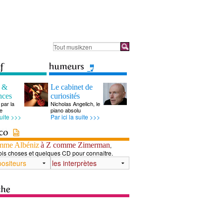
s &
Le cabinet de
nces
curiosités
par la
Nicholas Angelich, le
e
piano absolu
suite >>>
Par ici la suite >>>
mme Albéniz
à Z comme Zimerman
,
ois choses et quelques CD pour connaître.