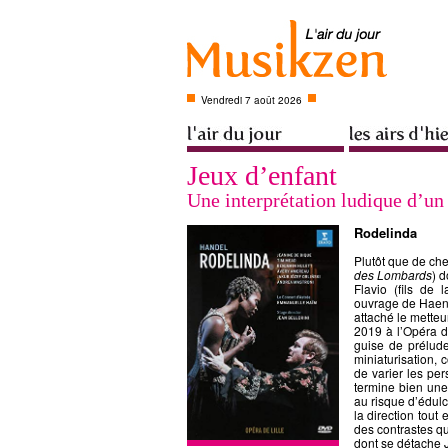
Vendredi 7 août 2026
Jeux d’enfant
Une interprétation ludique d’u
Rodelinda
Plutôt que de ch
des Lombards
) d
Flavio (fils de 
ouvrage de Haend
attaché le metteu
2019 à l’Opéra d
guise de prélude
miniaturisation,
de varier les per
termine bien une 
au risque d’édulc
la direction tout
des contrastes qu
dont se détache J