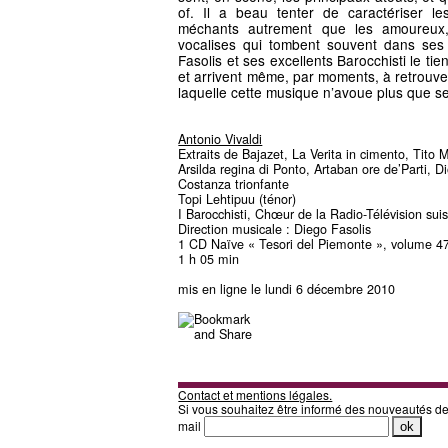
of. Il a beau tenter de caractériser l
méchants autrement que les amoureux,
vocalises qui tombent souvent dans ses
Fasolis et ses excellents Barocchisti le ti
et arrivent même, par moments, à retrouve
laquelle cette musique n’avoue plus que se
Antonio Vivaldi
Extraits de Bajazet, La Verita in cimento, Tito 
Arsilda regina di Ponto, Artaban ore de’Parti, D
Costanza trionfante
Topi Lehtipuu (ténor)
I Barocchisti, Chœur de la Radio-Télévision sui
Direction musicale : Diego Fasolis
1 CD Naïve « Tesori del Piemonte », volume 4
1 h 05 min
mis en ligne le lundi 6 décembre 2010
Contact et mentions légales.
Si vous souhaitez être informé des nouveautés d
mail