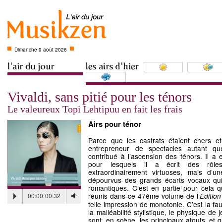
Dimanche 9 août 2026
Vivaldi, sans pitié pour les ténors
Le valeureux Topi Lehtipuu en fait les frais
Airs pour ténor
Parce que les castrats étaient chers et c
entrepreneur de spectacles autant qu
contribué à l’ascension des ténors. Il a 
pour lesquels il a écrit des rôles
extraordinairement virtuoses, mais d’u
dépourvus des grands écarts vocaux qui
romantiques. C’est en partie pour cela qu
réunis dans ce 47ème volume de l’
00:00
00:32
Edition
telle impression de monotonie. C’est la fa
la malléabilité stylistique, le physique de 
sont, en scène, les principaux atouts, et 