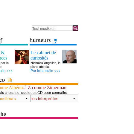
s &
Le cabinet de
nces
curiosités
par la
Nicholas Angelich, le
e
piano absolu
suite >>>
Par ici la suite >>>
mme Albéniz
à Z comme Zimerman
,
ois choses et quelques CD pour connaître.