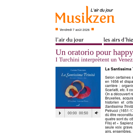
Vendredi 7 août 2026
Un oratorio pour happ
I Turchini interprètent un Vene
La Santissima T
Selon certaines 
en 1656 et dispa
carrière : organ
Scarlatti, etc. Il
On a découvert r
Bruxelles, acqui
historien et cr
Santissima Trinit
Petrucci (1651-17
00:00
00:50
dû être reconstitu
quatre sont du cô
Fils) et « Sapienz
seule voix grave.
airs, ensembles. 