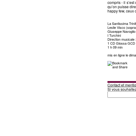
compris - il s’est
qu’on puisse dire,
happy few, ceux q
La Santissima Trini
Leslie Visco (sopran
Giuseppe Navoglio
I Turchini
Direction musicale :
1 CD Glossa GCD
1 h 09 min
mis en ligne le di
Contact et mentio
Si vous souhaite