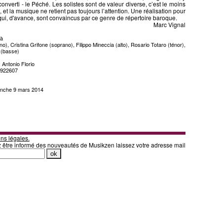
 converti - le Péché. Les solistes sont de valeur diverse, c’est le moins
 et la musique ne retient pas toujours l’attention. Une réalisation pour
ui, d'avance, sont convaincus par ce genre de répertoire baroque.
Marc Vignal
tà
o), Cristina Grifone (soprano), Filippo Mineccia (alto), Rosario Totaro (ténor),
 (basse)
 Antonio Florio
 922607
manche 9 mars 2014
ns légales.
z être informé des nouveautés de Musikzen laissez votre adresse mail