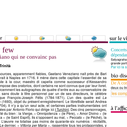
y few
Concert
dépenda
ziano qui ne convainc pas
Satyagraha 
grande port
rinità
Par ici la 
sources, apparemment fiables, Gaetano Veneziano naît près de Bari
raît à Naples en 1716. Il mène dans cette capitale l’essentiel de sa
iste à la cour, maestro di capella comme successeur d’Alessandro
De A co
 compose des oratorios, dont certains ne sont connus que par leur livret.
deux ou tr
écemment les autographes de quatre d’entre eux au conservatoire de
s sans doute à titre personnel par un de ses directeurs, le célèbre
itique François-Joseph Fétis (1784-1871). L’un des quatre est
La
à
(1693), objet du présent enregistrement. Le librettiste serait Andrea
04). Il n’y a qu’un seul acte, et certaines parties instrumentales ont
ées par Antonio Florio qui dirige ici
I Turchini
. Des cinq personnages,
té du bien : la Vierge, « Omnipotenza » (le Père), « Amor Divino » (le
a » (le Saint Esprit). Ils s’opposent au mal, « Peccato » (le Péché), la
 L’œuvre ne totalise pas moins de quarante-six numéros : récitatifs,
Le dernier,
« Vittoria per Maria »
, rassemble tous les protagonistes, y