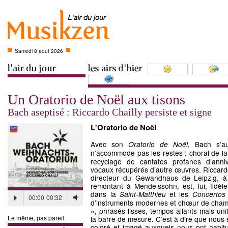
Samedi 8 août 2026
Un Oratorio de Noël aux tisons
Bach aseptisé : Riccardo Chailly persiste et signe
L'Oratorio de Noël
Avec son
Bach s’aut
Oratorio de Noël,
n’accommode pas les restes : choral de l
recyclage de cantates profanes d’anniv
vocaux récupérés d’autre œuvres. Riccardo 
directeur du Gewandhaus de Leipzig, à p
remontant à Mendelssohn, est, lui, fidèle
dans la
et les
Saint-Matthieu
Concertos
00:00
00:32
d’instruments modernes et chœur de chamb
», phrasés lisses, tempos allants mais un
Le même, pas pareil
la barre de mesure. C’est à dire que nous
coloré et imagé auxquels nous ont habitu