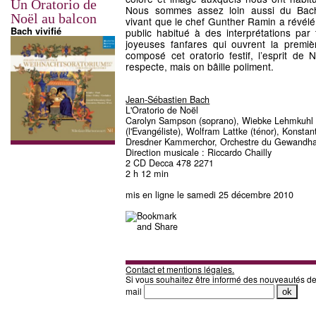
Un Oratorio de
Nous sommes assez loin aussi du Bac
Noël au balcon
vivant que le chef Gunther Ramin a révélé
Bach vivifié
public habitué à des interprétations par
joyeuses fanfares qui ouvrent la premiè
composé cet oratorio festif, l’esprit de 
respecte, mais on bâille poliment.
Jean-Sébastien Bach
L'Oratorio de Noël
Carolyn Sampson (soprano), Wiebke Lehmkuhl (a
(l'Evangéliste), Wolfram Lattke (ténor), Konstan
Dresdner Kammerchor, Orchestre du Gewandha
Direction musicale : Riccardo Chailly
2 CD Decca 478 2271
2 h 12 min
mis en ligne le samedi 25 décembre 2010
Contact et mentions légales.
Si vous souhaitez être informé des nouveautés d
mail