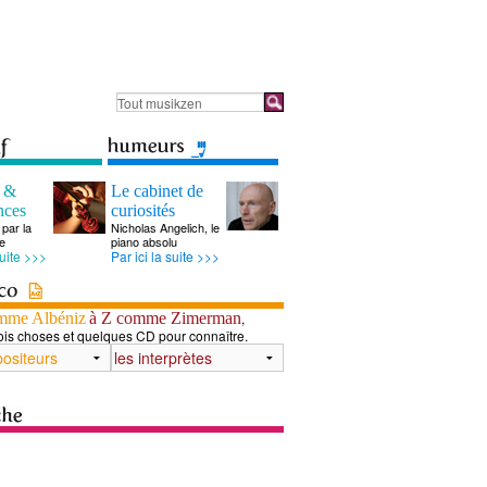
s &
Le cabinet de
nces
curiosités
par la
Nicholas Angelich, le
e
piano absolu
suite >>>
Par ici la suite >>>
mme Albéniz
à Z comme Zimerman
,
ois choses et quelques CD pour connaître.