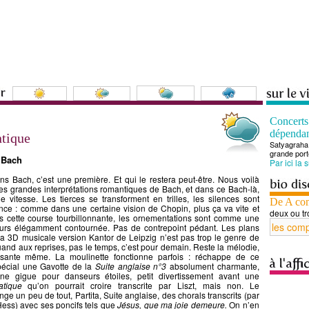
Concert
dépenda
ntique
Satyagraha 
grande port
- Bach
Par ici la 
ns Bach, c’est une première. Et qui le restera peut-être. Nous voilà
es grandes interprétations romantiques de Bach, et dans ce Bach-là,
de vitesse. Les tierces se transforment en trilles, les silences sont
De A co
nce : comme dans une certaine vision de Chopin, plus ça va vite et
deux ou tr
s cette course tourbillonnante, les ornementations sont comme une
ours élégamment contournée. Pas de contrepoint pédant. Les plans
 3D musicale version Kantor de Leipzig n’est pas trop le genre de
and aux reprises, pas le temps, c’est pour demain. Reste la mélodie,
isante même. La moulinette fonctionne parfois : réchappe de ce
spécial une Gavotte de la
Suite anglaise n°3
absolument charmante,
une gigue pour danseurs étoiles, petit divertissement avant une
atique
qu’on pourrait croire transcrite par Liszt, mais non. Le
 un peu de tout, Partita, Suite anglaise, des chorals transcrits (par
 Hess) avec ses poncifs tels que
Jésus, que ma joie demeure.
On n’en