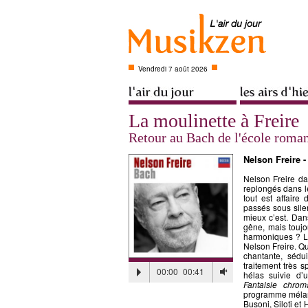
Vendredi 7 août 2026
La moulinette à Freire
Retour au Bach de l'école roma
Nelson Freire 
Nelson Freire da
replongés dans l
tout est affaire 
passés sous sile
mieux c’est. Dan
gêne, mais touj
harmoniques ? La
Nelson Freire. Qu
chantante, sédu
traitement très 
00:00
00:41
hélas suivie d’
Fantaisie chrom
programme mélange
Busoni, Siloti et