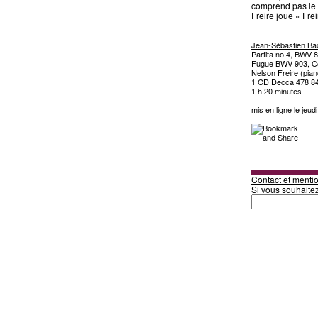
comprend pas le s
Freire joue « Fre
Jean-Sébastien Ba
Partita no.4, BWV 
Fugue BWV 903, Co
Nelson Freire (pian
1 CD Decca 478 8
1 h 20 minutes
mis en ligne le jeu
Contact et mentio
Si vous souhaite