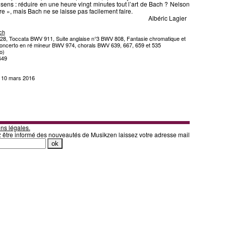
ens : réduire en une heure vingt minutes tout l’art de Bach ? Nelson
ire », mais Bach ne se laisse pas facilement faire.
Albéric Lagier
ch
828, Toccata BWV 911, Suite anglaise n°3 BWV 808, Fantasie chromatique et
ncerto en ré mineur BWV 974, chorals BWV 639, 667, 659 et 535
o)
449
di 10 mars 2016
ns légales.
z être informé des nouveautés de Musikzen laissez votre adresse mail