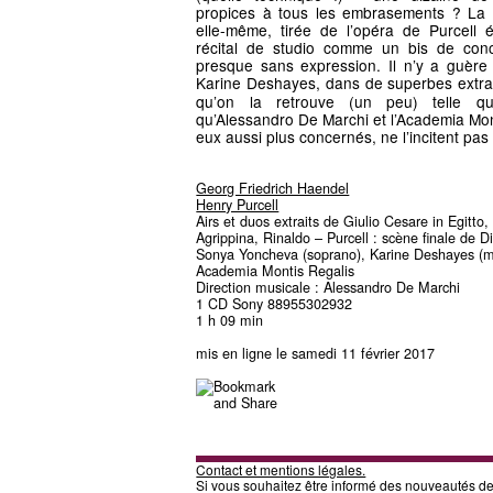
propices à tous les embrasements ? La 
elle-même, tirée de l’opéra de Purcell
récital de studio comme un bis de conc
presque sans expression. Il n’y a guèr
Karine Deshayes, dans de superbes extra
qu’on la retrouve (un peu) telle qu
qu’Alessandro De Marchi et l’Academia Mon
eux aussi plus concernés, ne l’incitent pas
Georg Friedrich Haendel
Henry Purcell
Airs et duos extraits de Giulio Cesare in Egitto
Agrippina, Rinaldo – Purcell : scène finale de 
Sonya Yoncheva (soprano), Karine Deshayes (
Academia Montis Regalis
Direction musicale : Alessandro De Marchi
1 CD Sony 88955302932
1 h 09 min
mis en ligne le samedi 11 février 2017
Contact et mentions légales.
Si vous souhaitez être informé des nouveautés d