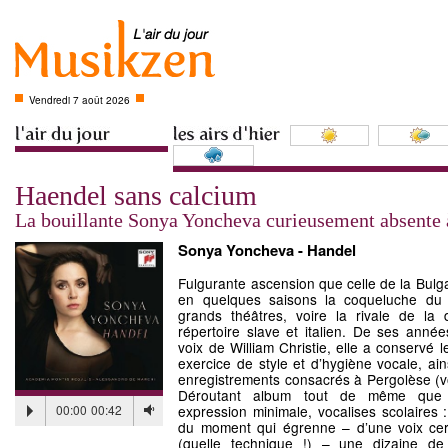
Vendredi 7 août 2026
Haendel sans calcium
La bouillante Sonya Yoncheva curieusement absente
Sonya Yoncheva - Handel
Fulgurante ascension que celle de la Bul
en quelques saisons la coqueluche du
grands théâtres, voire la rivale de la
répertoire slave et italien. De ses anné
voix de William Christie, elle a conservé
exercice de style et d’hygiène vocale, ain
enregistrements consacrés à Pergolèse (v
Déroutant album tout de même que ce
00:00
00:42
expression minimale, vocalises scolaires 
du moment qui égrenne – d’une voix cer
(quelle technique !) – une dizaine de